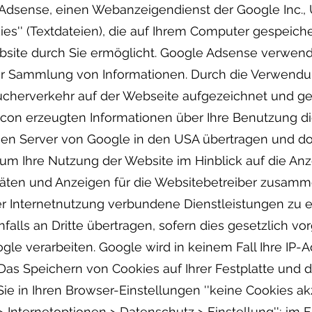
dsense, einen Webanzeigendienst der Google Inc., U
es'' (Textdateien), die auf Ihrem Computer gespeich
site durch Sie ermöglicht. Google Adsense verwend
) zur Sammlung von Informationen. Durch die Verwe
ucherverkehr auf der Webseite aufgezeichnet und g
n erzeugten Informationen über Ihre Benutzung die
nen Server von Google in den USA übertragen und do
 um Ihre Nutzung der Website im Hinblick auf die A
itäten und Anzeigen für die Websitebetreiber zusam
r Internetnutzung verbundene Dienstleistungen zu e
alls an Dritte übertragen, sofern dies gesetzlich vo
gle verarbeiten. Google wird in keinem Fall Ihre IP-
 Das Speichern von Cookies auf Ihrer Festplatte und
ie in Ihren Browser-Einstellungen ''keine Cookies ak
 > Internetoptionen > Datenschutz > Einstellung''; im Fi