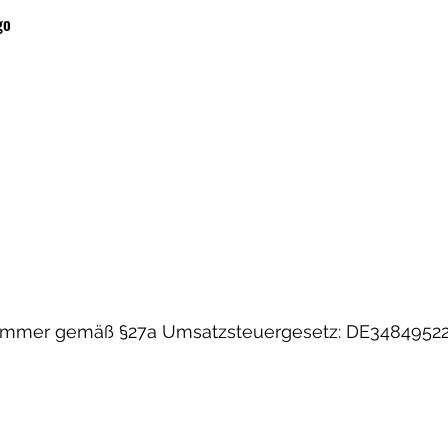
go
nummer gemäß §27a Umsatzsteuergesetz: DE3484952